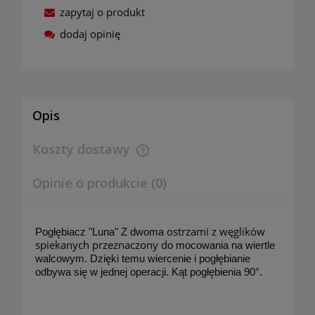
zapytaj o produkt
dodaj opinię
Opis
Koszty dostawy
Cena nie zawiera ewentualnych kosztów płatności
Opinie o produkcie (0)
ostrzami z węglików
Pogłębiacz "Luna"
Z dwoma
spiekanych przeznaczony d
o mocowania na wiertle
walcowym. Dzięki temu wiercenie i pogłębianie
odbywa się w jednej operacji. Kąt pogłębienia 90°.