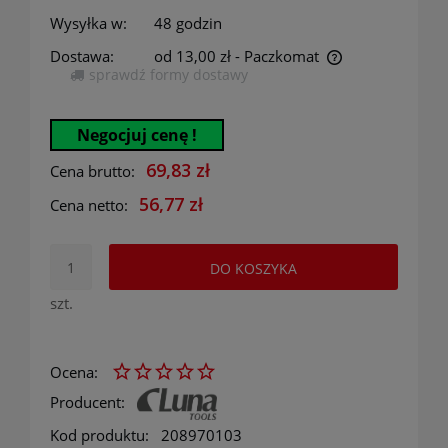
Wysyłka w:
48 godzin
Dostawa:
od 13,00 zł
- Paczkomat
sprawdź formy dostawy
Cena nie zawiera ewentualnych kosztów płatności
Negocjuj cenę !
69,83 zł
Cena brutto:
56,77 zł
Cena netto:
DO KOSZYKA
szt.
Ocena:
Producent:
Kod produktu:
208970103